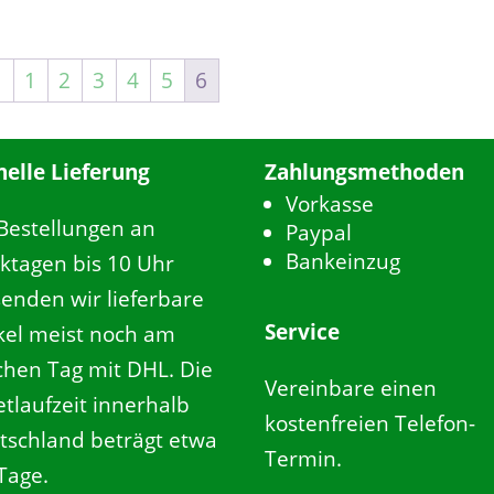
←
1
2
3
4
5
6
nelle Lieferung
Zahlungsmethoden
Vorkasse
 Bestellungen an
Paypal
Bankeinzug
ktagen bis 10 Uhr
senden wir lieferbare
Service
ikel meist noch am
ichen Tag mit DHL. Die
Vereinbare einen
tlaufzeit innerhalb
kostenfreien Telefon-
tschland beträgt etwa
Termin.
Tage.