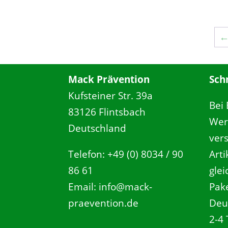
Mack Prävention
Sch
Kufsteiner Str. 39a
Bei
83126 Flintsbach
Wer
Deutschland
ver
Telefon: +49 (0) 8034 / 90
Art
86 61
gle
Email: info@mack-
Pake
praevention.de
Deu
2-4 