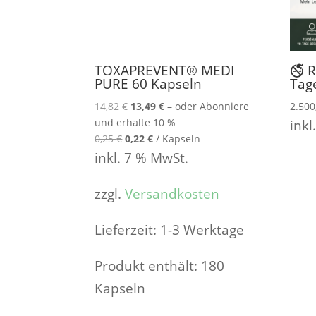
TOXAPREVENT® MEDI
🚭 R
PURE 60 Kapseln
Tag
Ursprünglicher
Aktueller
14,82
€
13,49
€
–
oder Abonniere
2.50
Preis
Preis
und erhalte
10 %
inkl
war:
ist:
0,25
€
0,22
€
/
Kapseln
14,82 €
13,49 €.
inkl. 7 % MwSt.
zzgl.
Versandkosten
Lieferzeit:
1-3 Werktage
Produkt enthält: 180
Kapseln