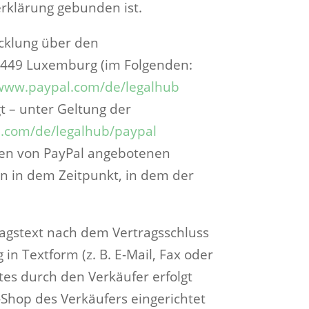
rklärung gebunden ist.
icklung über den
 L-2449 Luxemburg (im Folgenden:
/www.paypal.com
/de
/legalhub
gt – unter Geltung der
l.com
/de
/legalhub
/paypal
aren von PayPal angebotenen
n in dem Zeitpunkt, in dem der
ragstext nach dem Vertragsschluss
 Textform (z. B. E-Mail, Fax oder
es durch den Verkäufer erfolgt
-Shop des Verkäufers eingerichtet