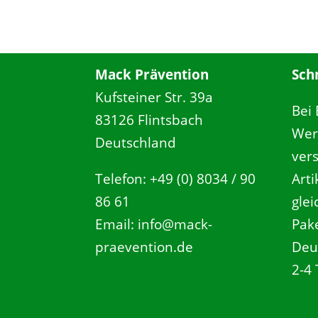
Mack Prävention
Sch
Kufsteiner Str. 39a
Bei
83126 Flintsbach
Wer
Deutschland
ver
Telefon: +49 (0) 8034 / 90
Art
86 61
gle
Email: info@mack-
Pake
praevention.de
Deu
2-4 