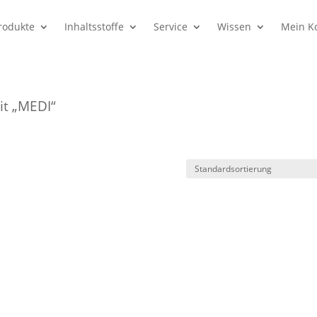
rodukte
Inhaltsstoffe
Service
Wissen
Mein K
it „MEDI“