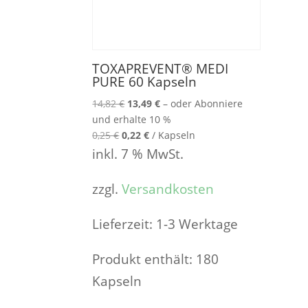
TOXAPREVENT® MEDI
PURE 60 Kapseln
Ursprünglicher
Aktueller
14,82
€
13,49
€
–
oder Abonniere
Preis
Preis
und erhalte
10 %
war:
ist:
0,25
€
0,22
€
/
Kapseln
14,82 €
13,49 €.
inkl. 7 % MwSt.
zzgl.
Versandkosten
Lieferzeit:
1-3 Werktage
Produkt enthält: 180
Kapseln