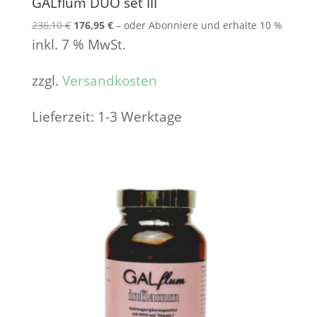
GALflum DUO set III
236,10
€
Ursprünglicher
176,95
€
Aktueller
–
oder Abonniere und erhalte
10 %
Preis
Preis
inkl. 7 % MwSt.
war:
ist:
236,10 €
176,95 €.
zzgl.
Versandkosten
Lieferzeit:
1-3 Werktage