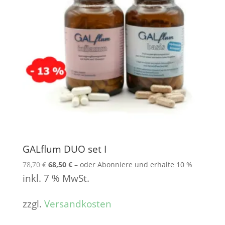
GALflum DUO set I
78,70
€
Ursprünglicher
68,50
€
Aktueller
–
oder Abonniere und erhalte
10 %
Preis
Preis
inkl. 7 % MwSt.
war:
ist:
78,70 €
68,50 €.
zzgl.
Versandkosten