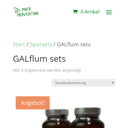
0-Artikel
Start
/
Sparsets
/ GALflum sets
GALflum sets
Alle 3 Ergebnisse werden angezeigt
Angebot!