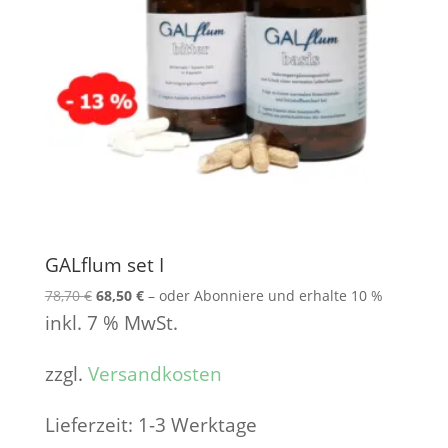
GALflum set I
Ursprünglicher
Aktueller
78,70
€
68,50
€
–
oder Abonniere und erhalte
10 %
Preis
Preis
inkl. 7 % MwSt.
war:
ist:
78,70 €
68,50 €.
zzgl.
Versandkosten
Lieferzeit:
1-3 Werktage