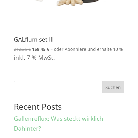
GALflum set III
Ursprünglicher
Aktueller
212,25
€
158,45
€
–
oder Abonniere und erhalte
10 %
Preis
Preis
inkl. 7 % MwSt.
war:
ist:
212,25 €
158,45 €.
Suchen
Recent Posts
Gallenreflux: Was steckt wirklich
Dahinter?