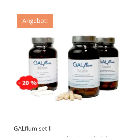
Angebot!
GALflum set II