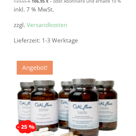
Ursprünglicher
Aktueller
133,55
€
106,95
€
–
oder Abonniere und erhalte
10 %
Preis
Preis
inkl. 7 % MwSt.
war:
ist:
133,55 €
106,95 €.
zzgl.
Versandkosten
Lieferzeit:
1-3 Werktage
Angebot!