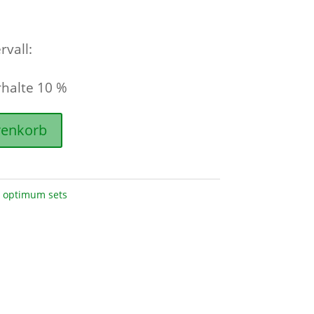
rvall:
rhalte
10 %
renkorb
 optimum sets