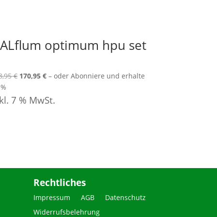
ALflum optimum hpu set
Ursprünglicher
Aktueller
8,95
€
170,95
€
–
oder Abonniere und erhalte
Preis
Preis
 %
war:
ist:
kl. 7 % MwSt.
228,95 €
170,95 €.
Rechtliches
Impressum
AGB
Datenschutz
Widerrufsbelehrung