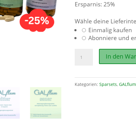
Ersparnis: 25%
Wähle deine Lieferinte
Einmalig kaufen
Wähle
Abonniere und e
eine
Kaufart
GALflum
In den Wa
aus
optimum
set
II
Kategorien:
Sparsets
,
GALflum
Menge