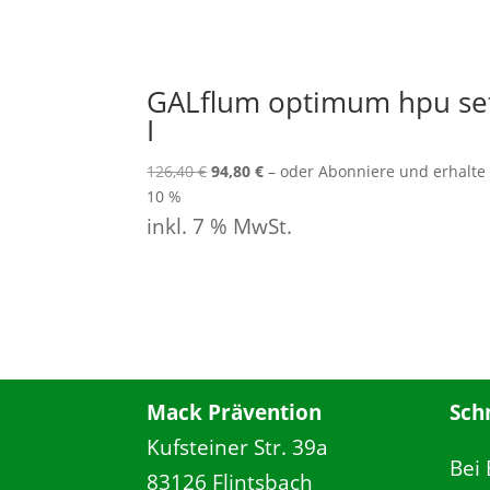
GALflum optimum hpu se
I
Ursprünglicher
Aktueller
126,40
€
94,80
€
–
oder Abonniere und erhalte
Preis
Preis
10 %
war:
ist:
inkl. 7 % MwSt.
126,40 €
94,80 €.
Mack Prävention
Sch
Kufsteiner Str. 39a
Bei
83126 Flintsbach