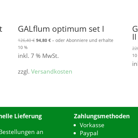
t
GALflum optimum set I
G
II
Ursprünglicher
Aktueller
126,40
€
94,80
€
–
oder Abonniere und erhalte
Preis
Preis
10 %
22
war:
ist:
inkl. 7 % MwSt.
10
126,40 €
94,80 €.
in
zzgl.
Versandkosten
nelle Lieferung
Zahlungsmethoden
Vorkasse
 Bestellungen an
Paypal