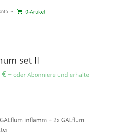
0-Artikel
onto
um set II
nglicher
Aktueller
5
€
–
oder Abonniere und erhalte
Preis
ist:
 €
170,95 €.
 GALflum inflamm + 2x GALflum
ter