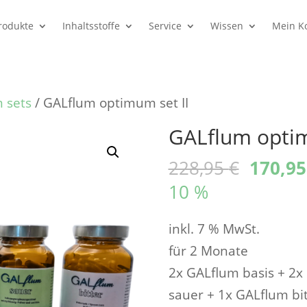
rodukte
Inhaltsstoffe
Service
Wissen
Mein K
 sets
/ GALflum optimum set II
GALflum optim
Ursprü
228,95
€
170,9
Preis
10 %
war:
inkl. 7 % MwSt.
228,95
für 2 Monate
2x GALflum basis + 2x
sauer + 1x GALflum bit