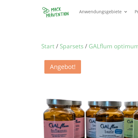
Anwendungsgebiete
P
Start
/
Sparsets
/
GALflum optimum
Angebot!