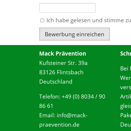
Ich habe gelesen und stimme z
Mack Prävention
Sch
Kufsteiner Str. 39a
Bei
83126 Flintsbach
Wer
Deutschland
ver
Telefon: +49 (0) 8034 / 90
Art
86 61
gle
Email: info@mack-
Pake
praevention.de
Deu